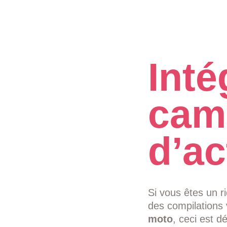
Inté
cam
d’ac
Si vous êtes un r
des compilations 
moto
, ceci est d