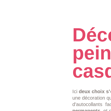
Déco
pein
cas
Ici
deux choix s’
une décoration qu
d’autocollants fa
permanents,
et 