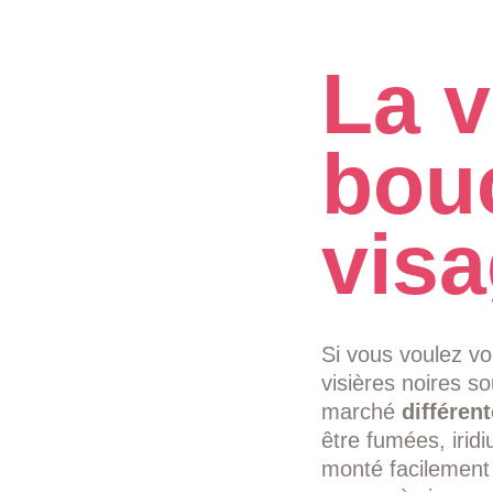
La v
bouc
vis
Si vous voulez vo
visières noires so
marché
différen
être fumées, irid
monté facilement