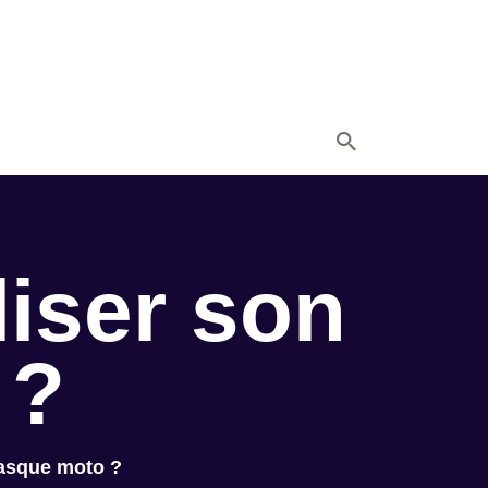
iser son
 ?
asque moto ?