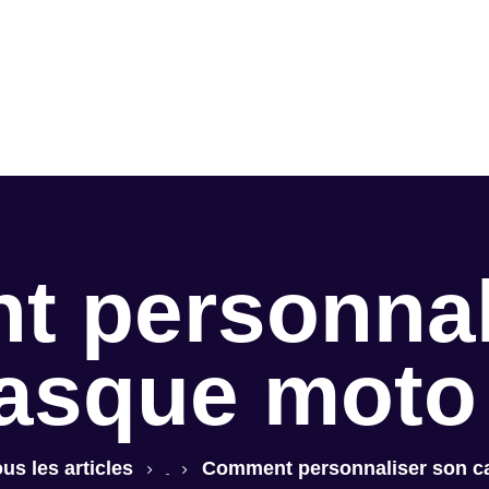
Accueil
Conseils
Accessoires
Guide d’achat
 personnal
Sécurité &
Réglementatio
asque moto
n
us les articles
Comment personnaliser son c
...