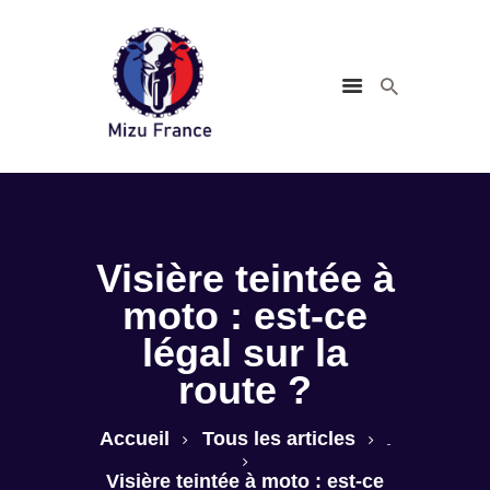
Visière teintée à
Accueil
moto : est-ce
Conseils
Accessoires
légal sur la
Guide d’achat
route ?
Sécurité &
Réglementation
Accueil
Tous les articles
...
Contact
Visière teintée à moto : est-ce