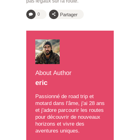
pas légaux sur la route.
Partager
0
About Author
eric
Passionné de road trip et
motard dans l'âme, j'ai 28 ans
et j'adore parcourir les routes
pour découvrir de nouveaux
horizons et vivre des
aventures uniques.