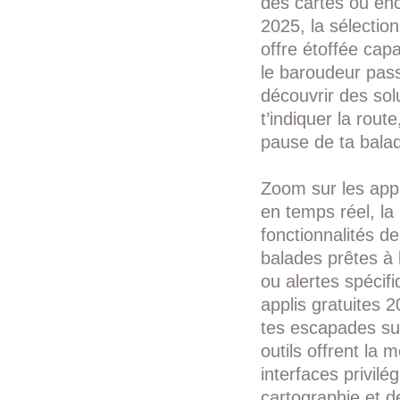
des cartes ou enc
2025, la sélectio
offre étoffée capa
le baroudeur passi
découvrir des sol
t’indiquer la rou
pause de ta bala
Zoom sur les appl
en temps réel, la 
fonctionnalités d
balades prêtes à l
ou alertes spécif
applis gratuites 2
tes escapades su
outils offrent la 
interfaces privil
cartographie et d