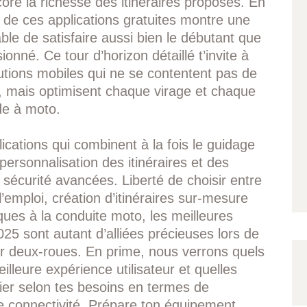
ore la richesse des itinéraires proposés. En
n de ces applications gratuites montre une
ble de satisfaire aussi bien le débutant que
onné. Ce tour d’horizon détaillé t’invite à
utions mobiles qui ne se contentent pas de
te, mais optimisent chaque virage et chaque
de à moto.
ications qui combinent à la fois le guidage
personnalisation des itinéraires et des
e sécurité avancées. Liberté de choisir entre
’emploi, création d’itinéraires sur-mesure
iques à la conduite moto, les meilleures
025 sont autant d’alliées précieuses lors de
r deux-roues. En prime, nous verrons quels
meilleure expérience utilisateur et quelles
égier selon tes besoins en termes de
e connectivité. Prépare ton équipement