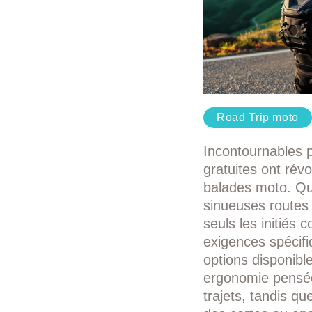
Road Trip moto
Incontournables p
gratuites ont révo
balades moto. Qu’
sinueuses routes
seuls les initiés 
exigences spécifi
options disponible
ergonomie pensée p
trajets, tandis qu