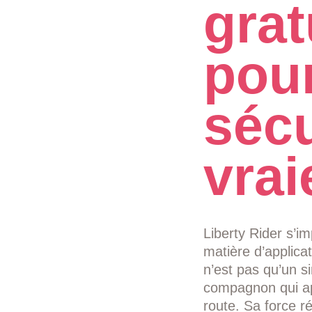
grat
pour
sécu
vrai
Liberty Rider s’
matière d’applic
n’est pas qu’un s
compagnon qui app
route. Sa force r