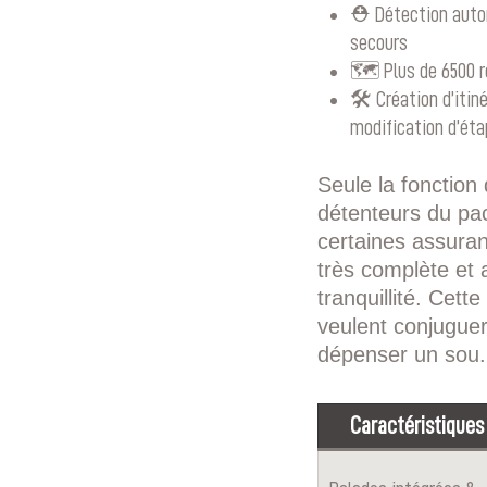
⛑️ Détection auto
secours
🗺️ Plus de 6500 
🛠️ Création d’itin
modification d’ét
Seule la fonction
détenteurs du pac
certaines assuran
très complète et 
tranquillité. Cet
veulent conjuguer 
dépenser un sou.
Caractéristiques