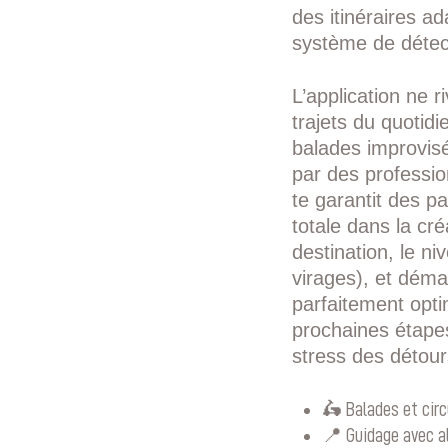
des itinéraires a
système de détec
L’application ne 
trajets du quotidi
balades improvis
par des profession
te garantit des p
totale dans la créa
destination, le n
virages), et déma
parfaitement opti
prochaines étape
stress des détou
🛵 Balades et cir
📍 Guidage avec a