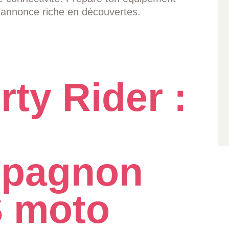
s’annonce riche en découvertes.
rty Rider :
pagnon
 moto